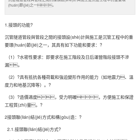
(huán)節(jié)之一。
1.接頭的功能?
沉管隧道管段與管段之間的接頭設(shè)計與施工是沉管工程中的重
要環(huán)節(jié)之一，其具有如下功能和要求：?
（1）?水密性要求：即要求在施工階段及日后運營階段接頭不滲
漏。
（2）?具有抵抗各種荷載和強迫變形作用的能力（如地震力、溫
度力和地基沉降等）。?
（3）?造價適度，受力明確，方便施工和保證
工程質(zhì)量。?
2接頭聯(lián)結(jié)方式和構(gòu)造：?
2.1.接頭聯(lián)結(jié)方式?