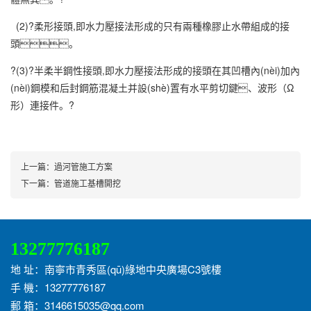
(2)?柔形接頭,即水力壓接法形成的只有兩種橡膠止水帶組成的接
頭。
?(3)?半柔半鋼性接頭,即水力壓接法形成的接頭在其凹槽內(nèi)加內
(nèi)鋼模和后封鋼筋混凝土并設(shè)置有水平剪切鍵、波形（Ω
形）連接件。?
上一篇：
過河管施工方案
下一篇：
管道施工基槽開挖
13277776187
地 址：南寧市青秀區(qū)綠地中央廣場C3號樓
手 機：13277776187
郵 箱：3146615035@qq.com