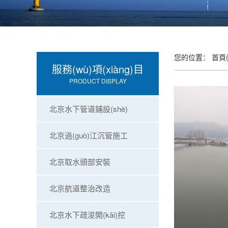
您的位置：
首頁(
服務(wù)項(xiàng)目
PRODUCT DISPLAY
北京水下管道鋪設(shè)
北京過(guò)江沉管施工
北京取水頭部安裝
北京航道整治改造
北京水下疏浚開(kāi)挖